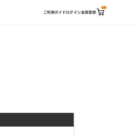
0
カ
ご利用ガイド
ログイン
会員登録
ー
ト
ペ
ー
ジ